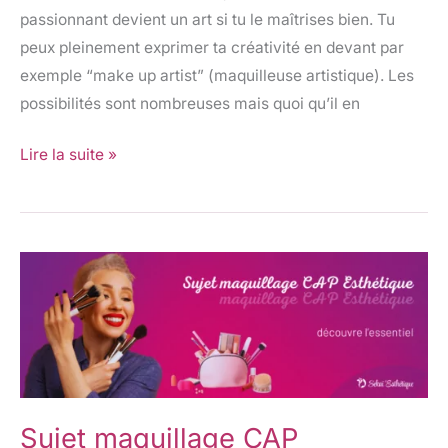
passionnant devient un art si tu le maîtrises bien. Tu
peux pleinement exprimer ta créativité en devant par
exemple “make up artist” (maquilleuse artistique). Les
possibilités sont nombreuses mais quoi qu’il en
Lire la suite »
Sujet
maquillage
CAP
Esthétique
:
découvre
Sujet maquillage CAP
l’essentiel