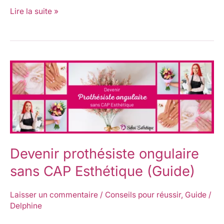
Lire la suite »
Devenir
prothésiste
ongulaire
sans
CAP
Esthétique
Devenir prothésiste ongulaire
(Guide)
sans CAP Esthétique (Guide)
Laisser un commentaire
/
Conseils pour réussir
,
Guide
/
Delphine