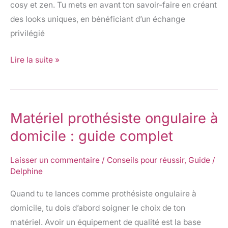
cosy et zen. Tu mets en avant ton savoir-faire en créant
des looks uniques, en bénéficiant d’un échange
privilégié
Lire la suite »
Matériel prothésiste ongulaire à
Matériel
prothésiste
domicile : guide complet
ongulaire
à
Laisser un commentaire
/
Conseils pour réussir
,
Guide
/
Delphine
domicile
:
Quand tu te lances comme prothésiste ongulaire à
guide
domicile, tu dois d’abord soigner le choix de ton
complet
matériel. Avoir un équipement de qualité est la base