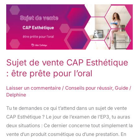
Sujet
de
vente
CAP
Esthétique
:
Sujet de vente CAP Esthétique
être
prête
: être prête pour l’oral
pour
l’oral
Laisser un commentaire
/
Conseils pour réussir
,
Guide
/
Delphine
Tu te demandes ce qui t’attend dans un sujet de vente
CAP Esthétique ? Le jour de l’examen de l’EP3, tu auras
deux situations : Ce dernier concerne tout simplement la
vente d’un produit cosmétique ou d’une prestation. En