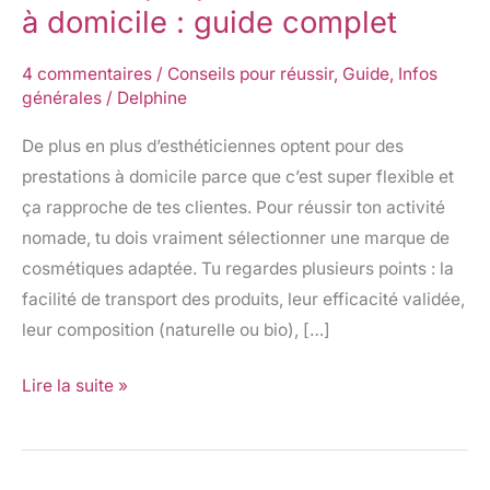
marque
à domicile : guide complet
de
cosmétique
4 commentaires
/
Conseils pour réussir
,
Guide
,
Infos
pour
générales
/
Delphine
esthéticienne
De plus en plus d’esthéticiennes optent pour des
à
prestations à domicile parce que c’est super flexible et
domicile
ça rapproche de tes clientes. Pour réussir ton activité
:
nomade, tu dois vraiment sélectionner une marque de
guide
cosmétiques adaptée. Tu regardes plusieurs points : la
complet
facilité de transport des produits, leur efficacité validée,
leur composition (naturelle ou bio), […]
Lire la suite »