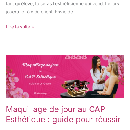
tant qu’élève, tu seras l’esthéticienne qui vend. Le jury
jouera le rôle du client. Envie de
Lire la suite »
Maquillage
de
jour
au
CAP
Esthétique
Maquillage de jour au CAP
:
guide
Esthétique : guide pour réussir
pour