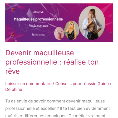
Devenir
maquilleuse
professionnelle
:
réalise
ton
Devenir maquilleuse
rêve
professionnelle : réalise ton
rêve
Laisser un commentaire
/
Conseils pour réussir
,
Guide
/
Delphine
Tu as envie de savoir comment devenir maquilleuse
professionnelle et exceller ? Il te faut bien évidemment
maîtriser différentes techniques. Ce métier vraiment