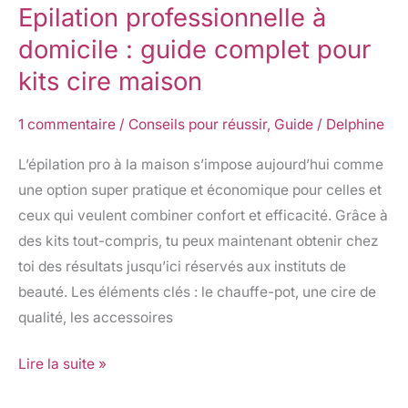
Epilation professionnelle à
Epilation
professionnelle
domicile : guide complet pour
à
kits cire maison
domicile
:
1 commentaire
/
Conseils pour réussir
,
Guide
/
Delphine
guide
L’épilation pro à la maison s’impose aujourd’hui comme
complet
une option super pratique et économique pour celles et
pour
ceux qui veulent combiner confort et efficacité. Grâce à
kits
des kits tout-compris, tu peux maintenant obtenir chez
cire
toi des résultats jusqu’ici réservés aux instituts de
maison
beauté. Les éléments clés : le chauffe-pot, une cire de
qualité, les accessoires
Lire la suite »