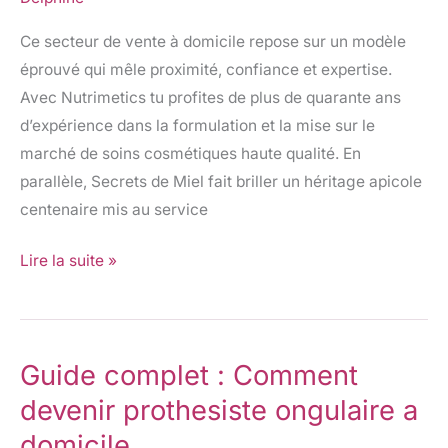
domicile
Ce secteur de vente à domicile repose sur un modèle
:
éprouvé qui mêle proximité, confiance et expertise.
Guide
Avec Nutrimetics tu profites de plus de quarante ans
complet
d’expérience dans la formulation et la mise sur le
pour
marché de soins cosmétiques haute qualité. En
devenir
parallèle, Secrets de Miel fait briller un héritage apicole
VDI
centenaire mis au service
Lire la suite »
Guide complet : Comment
Guide
complet
devenir prothesiste ongulaire a
:
domicile