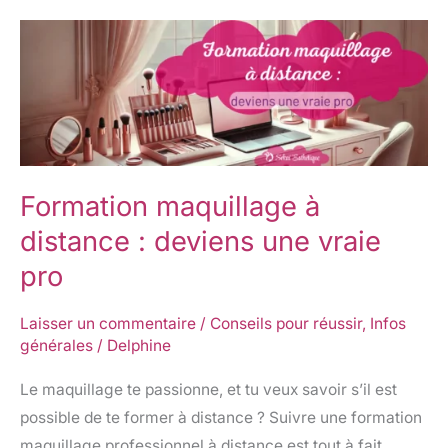
Formation
maquillage
à
distance
:
deviens
Formation maquillage à
une
vraie
distance : deviens une vraie
pro
pro
Laisser un commentaire
/
Conseils pour réussir
,
Infos
générales
/
Delphine
Le maquillage te passionne, et tu veux savoir s’il est
possible de te former à distance ? Suivre une formation
maquillage professionnel à distance est tout à fait