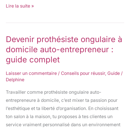
Lire la suite »
Devenir prothésiste ongulaire à
Devenir
prothésiste
domicile auto-entrepreneur :
ongulaire
guide complet
à
domicile
Laisser un commentaire
/
Conseils pour réussir
,
Guide
/
auto-
Delphine
entrepreneur
Travailler comme prothésiste ongulaire auto-
:
entrepreneure à domicile, c’est mixer ta passion pour
guide
l’esthétique et ta liberté d’organisation. En choisissant
complet
ton salon à la maison, tu proposes à tes clientes un
service vraiment personnalisé dans un environnement