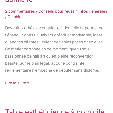
Comment
devenir
2 commentaires
/
Conseils pour réussir
,
Infos générales
prothesiste
/
Delphine
ongulaire
Devenir prothésiste ongulaire à domicile te permet de
a
t’épanouir dans un univers créatif et modulable, idéal
domicile
quand tes clientes veulent des soins posés chez elles.
Ce métier cartonne en ce moment, que tu sois
passionnée de nail art ou en pleine reconversion
beauté. Sur le plan légal, aucune contrainte
réglementaire n’empêche de débuter sans diplôme.
Lire la suite »
Table esthéticienne à domicile
Table