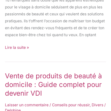
Tu remarques sans doute que les appareils esthétiques
guide
pour le visage à domicile séduisent de plus en plus les
complet
passionnés de beauté et ceux qui veulent des solutions
pratiques. Ils t’offrent l’occasion de maîtriser ton budget
en évitant des rendez-vous fréquents et de te créer ton
espace bien-être chez toi quand tu veux. En optant
Lire la suite »
Vente de produits de beauté à
Vente
de
domicile : Guide complet pour
produits
devenir VDI
de
beauté
Laisser un commentaire
/
Conseils pour réussir
,
Divers
/
à
Delphine