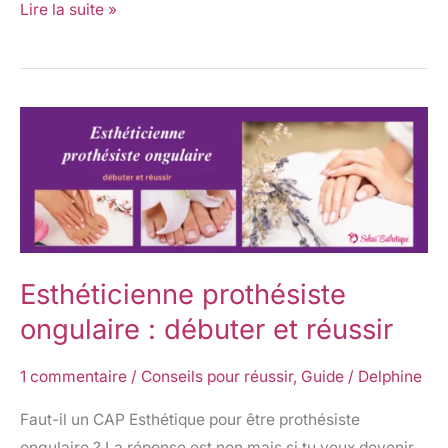
Lire la suite »
Esthéticienne
prothésiste
ongulaire
:
débuter
et
Esthéticienne prothésiste
réussir
ongulaire : débuter et réussir
1 commentaire
/
Conseils pour réussir
,
Guide
/
Delphine
Faut-il un CAP Esthétique pour être prothésiste
ongulaire ? La réponse est non mais si tu veux devenir