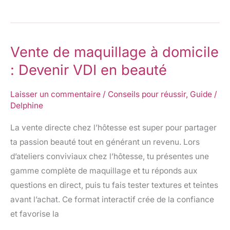
Vente de maquillage à domicile
Vente
de
: Devenir VDI en beauté
maquillage
à
Laisser un commentaire
/
Conseils pour réussir
,
Guide
/
Delphine
domicile
:
La vente directe chez l’hôtesse est super pour partager
Devenir
ta passion beauté tout en générant un revenu. Lors
VDI
d’ateliers conviviaux chez l’hôtesse, tu présentes une
en
gamme complète de maquillage et tu réponds aux
beauté
questions en direct, puis tu fais tester textures et teintes
avant l’achat. Ce format interactif crée de la confiance
et favorise la