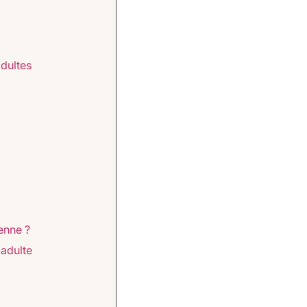
dultes
enne ?
adulte