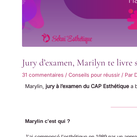
Jury d’examen, Marilyn te livre s
31 commentaires
/
Conseils pour réussir
/ Par
D
Marylin,
jury à l’examen du CAP Esthétique
a b
Marylin c’est qui ?
J’ai commencé l’esthétique en 1989 par un appr