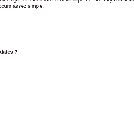
rcours assez simple.
idates ?