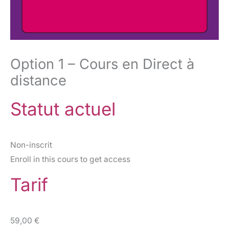
Option 1 – Cours en Direct à
distance
Statut actuel
Non-inscrit
Enroll in this cours to get access
Tarif
59,00 €