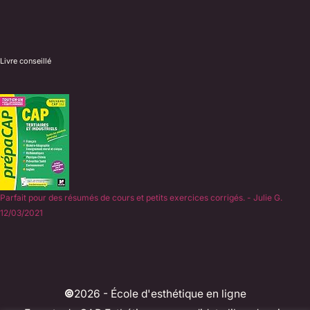
Livre conseillé
Parfait pour des résumés de cours et petits exercices corrigés. - Julie G.
12/03/2021
©
2026 - École d'esthétique en ligne