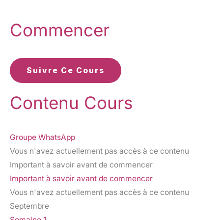
Commencer
Suivre Ce Cours
Contenu Cours
Groupe WhatsApp
Vous n'avez actuellement pas accès à ce contenu
Important à savoir avant de commencer
Important à savoir avant de commencer
Vous n'avez actuellement pas accès à ce contenu
Septembre
Semaine 1