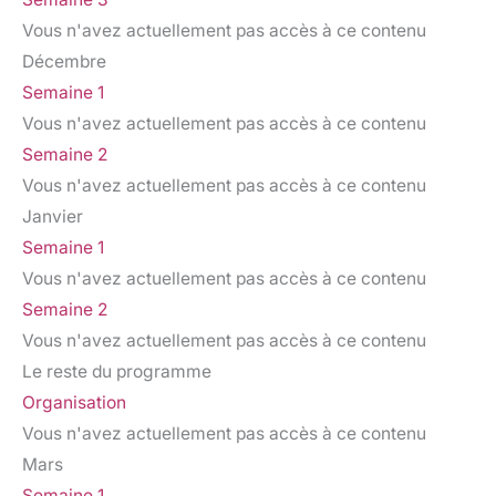
Vous n'avez actuellement pas accès à ce contenu
Décembre
Semaine 1
Vous n'avez actuellement pas accès à ce contenu
Semaine 2
Vous n'avez actuellement pas accès à ce contenu
Janvier
Semaine 1
Vous n'avez actuellement pas accès à ce contenu
Semaine 2
Vous n'avez actuellement pas accès à ce contenu
Le reste du programme
Organisation
Vous n'avez actuellement pas accès à ce contenu
Mars
Semaine 1