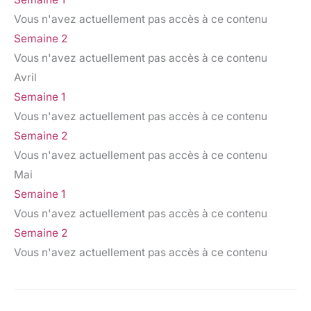
Vous n'avez actuellement pas accès à ce contenu
Semaine 2
Vous n'avez actuellement pas accès à ce contenu
Avril
Semaine 1
Vous n'avez actuellement pas accès à ce contenu
Semaine 2
Vous n'avez actuellement pas accès à ce contenu
Mai
Semaine 1
Vous n'avez actuellement pas accès à ce contenu
Semaine 2
Vous n'avez actuellement pas accès à ce contenu