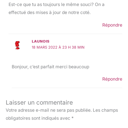
Est-ce que tu as toujours le même souci? On a
effectué des mises à jour de notre coté.
Répondre
LAUNOIS
18 MARS 2022 À 23 H 38 MIN
Bonjour, c’est parfait merci beaucoup
Répondre
Laisser un commentaire
Votre adresse e-mail ne sera pas publiée.
Les champs
obligatoires sont indiqués avec
*