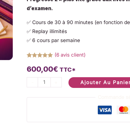
direct
d’examen.
avec
✅ Cours de 30 à 90 minutes (en fonction d
Gaëlle,
✅ Replay illimités
Jury
✅ 6 cours par semaine
d'examen
(
6
avis client)
Noté
6
5.00
600,00
€
sur 5
TTC*
basé sur
notations
-
+
Ajouter Au Panie
client
Commande séc