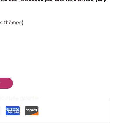
es thèmes)
r
urisée garantie