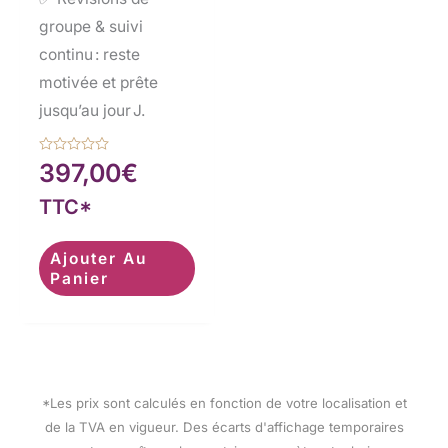
groupe & suivi
continu : reste
motivée et prête
jusqu’au jour J.
Note
397,00
€
0
sur
TTC*
5
Ajouter Au
Panier
*Les prix sont calculés en fonction de votre localisation et
de la TVA en vigueur. Des écarts d'affichage temporaires