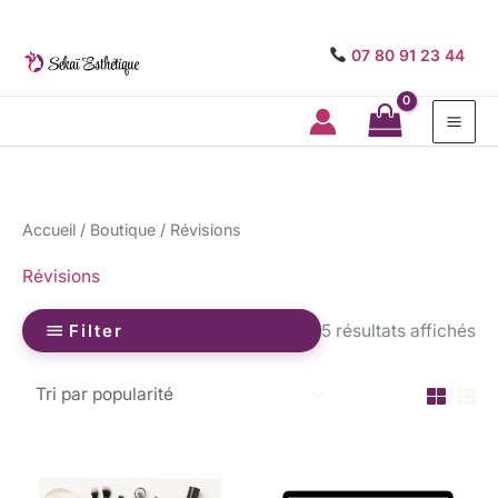
07 80 91 23 44
Mai
Me
Tri
Accueil
/
Boutique
/ Révisions
pa
po
Révisions
Filter
5 résultats affichés