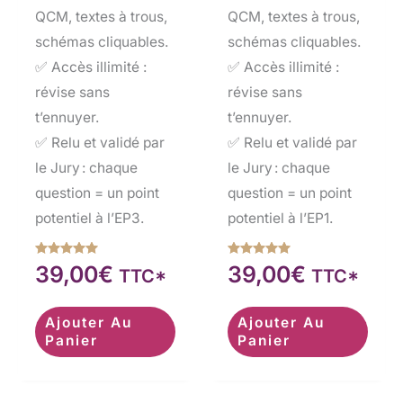
QCM, textes à trous,
QCM, textes à trous,
schémas cliquables.
schémas cliquables.
✅ Accès illimité :
✅ Accès illimité :
révise sans
révise sans
t’ennuyer.
t’ennuyer.
✅ Relu et validé par
✅ Relu et validé par
le Jury : chaque
le Jury : chaque
question = un point
question = un point
potentiel à l’EP3.
potentiel à l’EP1.
Note
Note
39,00
€
39,00
€
TTC*
TTC*
5.00
5.00
sur 5
sur 5
Ajouter Au
Ajouter Au
Panier
Panier