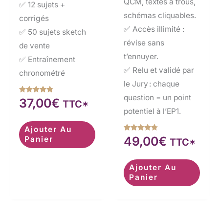
QCM, textes à trous,
✅ 12 sujets +
schémas cliquables.
corrigés
✅ Accès illimité :
✅ 50 sujets sketch
révise sans
de vente
t’ennuyer.
✅ Entraînement
✅ Relu et validé par
chronométré
le Jury : chaque
question = un point
Note
37,00
€
TTC*
4.67
potentiel à l’EP1.
sur 5
Ajouter Au
Note
49,00
€
Panier
TTC*
4.70
sur 5
Ajouter Au
Panier