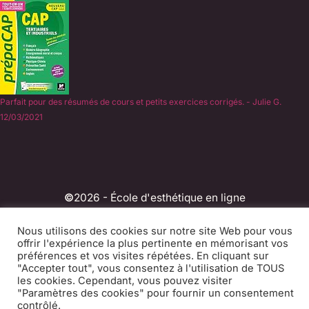
Parfait pour des résumés de cours et petits exercices corrigés. - Julie G.
12/03/2021
©
2026 - École d'esthétique en ligne
Experts du CAP Esthétique en candidate libre depuis
Nous utilisons des cookies sur notre site Web pour vous
2011.
offrir l'expérience la plus pertinente en mémorisant vos
préférences et vos visites répétées. En cliquant sur
CGV
Mentions légales
Contact
Blog
"Accepter tout", vous consentez à l'utilisation de TOUS
les cookies. Cependant, vous pouvez visiter
Presse
"Paramètres des cookies" pour fournir un consentement
contrôlé.