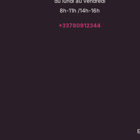
du lundi au vendredi
8h-11h /14h-16h
+33780912344
E