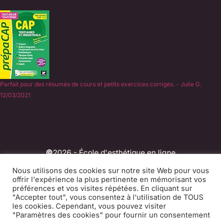
Parfait pour des résumés de cours et petits exercices corrigés. - Julie G.
12/03/2021
©
2026 - École d'esthétique en ligne
Experts du CAP Esthétique en candidate libre depuis
Nous utilisons des cookies sur notre site Web pour vous
offrir l'expérience la plus pertinente en mémorisant vos
2011.
préférences et vos visites répétées. En cliquant sur
"Accepter tout", vous consentez à l'utilisation de TOUS
CGV
Mentions légales
Contact
Blog
les cookies. Cependant, vous pouvez visiter
Presse
"Paramètres des cookies" pour fournir un consentement