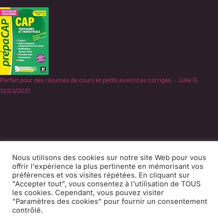
Parfait pour des résumés de cours et petits exercices corrigés. - Julie G.
12/03/2021
©
2026 - École d'esthétique en ligne
Nous utilisons des cookies sur notre site Web pour vous
Experts du CAP Esthétique en candidate libre depuis
offrir l'expérience la plus pertinente en mémorisant vos
2011.
préférences et vos visites répétées. En cliquant sur
"Accepter tout", vous consentez à l'utilisation de TOUS
les cookies. Cependant, vous pouvez visiter
CGV
Mentions légales
Contact
Blog
"Paramètres des cookies" pour fournir un consentement
Presse
contrôlé.