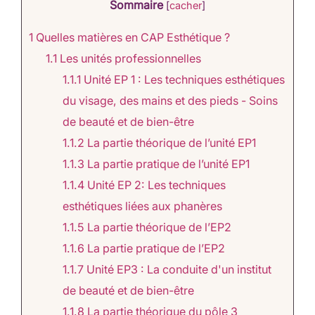
Sommaire
[
cacher
]
1
Quelles matières en CAP Esthétique ?​
1.1
Les unités professionnelles​
1.1.1
Unité EP 1 : Les techniques esthétiques
du visage, des mains et des pieds - Soins
de beauté et de bien-être
1.1.2
La partie théorique de l’unité EP1
1.1.3
La partie pratique de l’unité EP1
1.1.4
Unité EP 2: Les techniques
esthétiques liées aux phanères
1.1.5
La partie théorique de l’EP2
1.1.6
La partie pratique de l’EP2
1.1.7
Unité EP3 : La conduite d'un institut
de beauté et de bien-être
1.1.8
La partie théorique du pôle 3